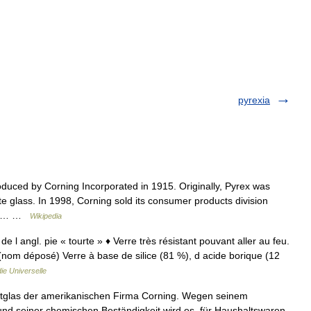
pyrexia
duced by Corning Incorporated in 1915. Originally, Pyrex was
e glass. In 1998, Corning sold its consumer products division
rld… …
Wikipedia
e l angl. pie « tourte » ♦ Verre très résistant pouvant aller au feu.
(nom déposé) Verre à base de silice (81 %), d acide borique (12
ie Universelle
katglas der amerikanischen Firma Corning. Wegen seinem
nd seiner chemischen Beständigkeit wird es, für Haushaltswaren