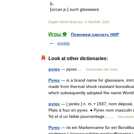
n
.
[
occas
.
p
-]
such
glassware
English
World
dictionary
.
V
.
Neufeldt
.
2014
.
Игры ⚽
Поможем сделать НИР
pyretic
Look at other dictionaries:
pyrex
— pyrex …
Dictionnaire des rimes
Pyrex
— is a brand name for glassware, intro
made from thermal shock resistant borosilicat
which subsequently adopted the name Wo
pyrex
— [ pirɛks ] n. m. • 1937; nom déposé, d
Plats à four en pyrex. ● Pyrex nom masculin 
%) et d un faible pourcentage… …
Encyclopéd
Pyrex
— ist ein Markenname für ein Borsili
niedrigen Längenausdehnungskoeffizienten u