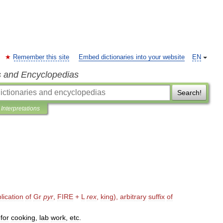
Remember this site
Embed dictionaries into your website
EN
s and Encyclopedias
Search!
Interpretations
lication
of
Gr
pyr
,
FIRE
+
L
rex
,
king
),
arbitrary
suffix
of
for
cooking
,
lab
work
,
etc
.