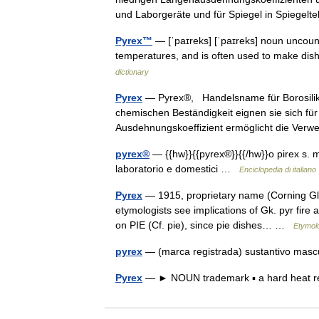
und Laborgeräte und für Spiegel in Spiege
Pyrex™
— [ˈpaɪreks] [ˈpaɪreks] noun uncount
temperatures, and is often used to make di
dictionary
Pyrex
— Pyrex®, Handelsname für Borosilika
chemischen Beständigkeit eignen sie sich fü
Ausdehnungskoeffizient ermöglicht die Ve
pyrex®
— {{hw}}{{pyrex®}}{{/hw}}o pirex s. m
laboratorio e domestici …
Enciclopedia di italiano
Pyrex
— 1915, proprietary name (Corning Glas
etymologists see implications of Gk. pyr fire 
on PIE (Cf. pie), since pie dishes… …
Etymolo
pyrex
— (marca registrada) sustantivo mas
Pyrex
— ► NOUN trademark ▪ a hard heat re