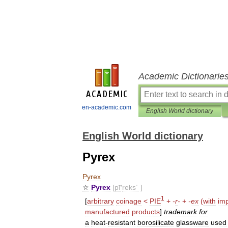
Academic Dictionarie
en-academic.com
English World dictionary
English World dictionary
Pyrex
Pyrex
☆
Pyrex
[
pī
′
reks΄
]
1
[
arbitrary
coinage
<
PIE
+
-
r
-
+
-
ex
(
with
imp
manufactured
products
]
trademark
for
a
heat
-
resistant
borosilicate
glassware
used