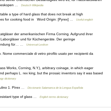
lteleskopen …
Deutsch Wikipedia
able a type of hard glass that does not break at high
shes for cooking food in Word Origin: [Pyrex] …
Useful english
tgläser der amerikanischen Firma Corning. Aufgrund ihrer
r Laborgläser und für Küchengeräte. Der geringe
rwendung für… …
Universal-Lexikon
. Nome commerciale di vetro pirofilo usato per recipienti da
s Works, Corning, N.Y.), arbitrary coinage, in which eager
and perhaps L. rex king; but the prosaic inventors say it was based
gy dictionary
culino 1. Pírex …
Diccionario Salamanca de la Lengua Española
sistant type of glass …
English terms dictionary